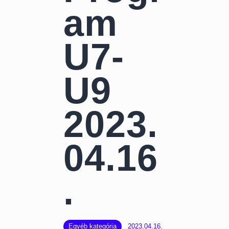
am
U7-
U9
2023.
04.16
.
Egyéb kategória
2023.04.16.