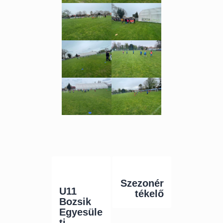
Previous
Next Post
Post
Szezonér
U11
tékelő
Bozsik
Egyesüle
ti