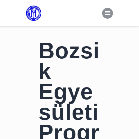
Kezdőoldal
Hírek
MITE
Csapatok
Dokumentumok
Bozsi
Galéria
k
Kapcsolat
Egye
sületi
Progr