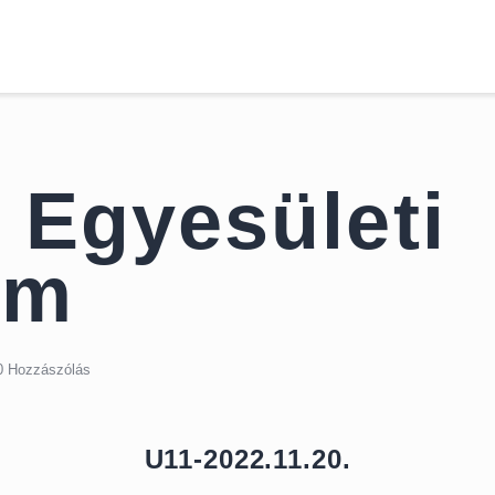
Kezdőoldal
Hírek
MITE
Csapatok
Dokumentumok
Galéria
 Egyesületi
Kapcsolat
am
0
Hozzászólás
U11-2022.11.20.