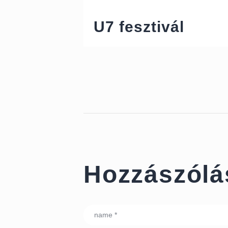
Previous Post
U7 fesztivál
Hozzászólá