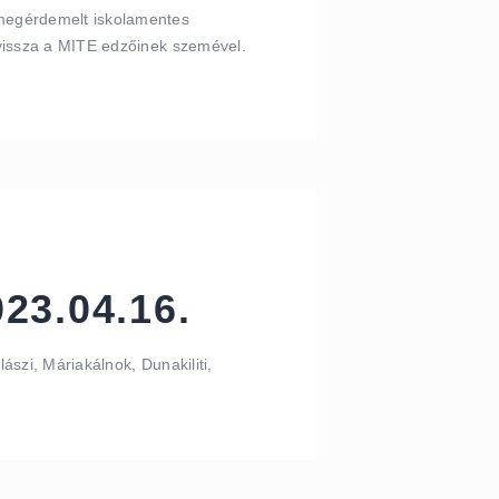
 megérdemelt iskolamentes
 vissza a MITE edzőinek szemével.
23.04.16.
ászi, Máriakálnok, Dunakiliti,