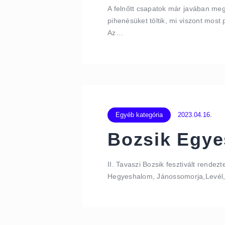
A felnőtt csapatok már javában me
pihenésüket töltik, mi viszont mos
Az…
Egyéb kategória
2023.04.16.
Bozsik Egye
II. Tavaszi Bozsik fesztivált rende
Hegyeshalom, Jánossomorja,Levél, 