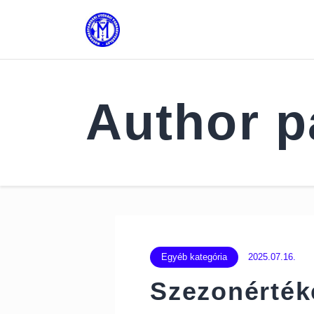
Author p
Egyéb kategória
2025.07.16.
Szezonérték