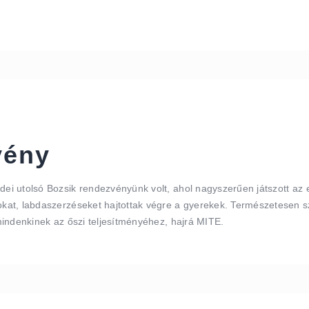
vény
Idei utolsó Bozsik rendezvényünk volt, ahol nagyszerűen játszott az
lokat, labdaszerzéseket hajtottak végre a gyerekek. Természetesen s
 mindenkinek az őszi teljesítményéhez, hajrá MITE.