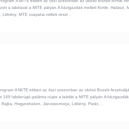
Program A MITE ebben az őszi szezonban az utolsó Bozsik tornát re
ott a labdával a MITE pályán.A házigazdák mellett Kimle, Halászi, Má
, Lébény, MTE csapatai vettek részt…
rogram A MITE ebben az őszi szezonban az utolsó Bozsik-fesztiválj
n 169 labdarúgó-palánta rúgta a labdát a MITE pályán.A házigazdák 
et, Rajka, Hegyeshalom, Jánossomorja, Lébény, Püski,…