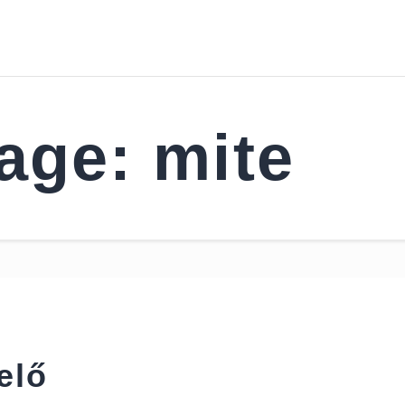
Kezdőoldal
Hírek
MITE
Csapatok
Dokumentumok
age: mite
Galéria
Kapcsolat
elő