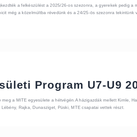
gkezdték a felkészülést a 2025/26-os szezonra, a gyerekek pedig a
t picit még a közelmúltba révedünk és a 24/25-ös szezonra tekintünk
sületi Program U7-U9 20
zte meg a MITE egyesülete a hétvégén.A házigazdák mellett Kimle, Hal
Lébény, Rajka, Dunasziget, Püski, MTE csapatai vettek részt.