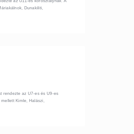
ndezte az U11-es korosztálynak. A
riakálnok, Dunakiliti,
át rendezte az U7-es és U9-es
mellett Kimle, Halászi,