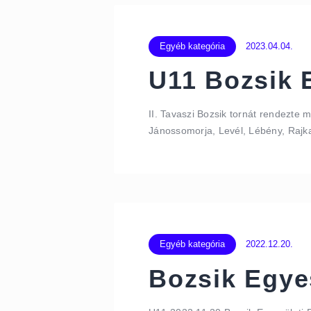
Egyéb kategória
2023.04.04.
U11 Bozsik 
II. Tavaszi Bozsik tornát rendezte 
Jánossomorja, Levél, Lébény, Rajka
Egyéb kategória
2022.12.20.
Bozsik Egye