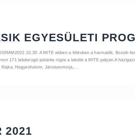
ZSIK EGYESÜLETI PRO
M2022.10.30. A MITE ebben a félévben a harmadik, Bozsik-feszt
lmon 171 labdarúgó-palánta rúgta a labdát a MITE pályán.A házigazdá
et, Rajka, Hegyeshalom, Jánossomorja,…
 2021