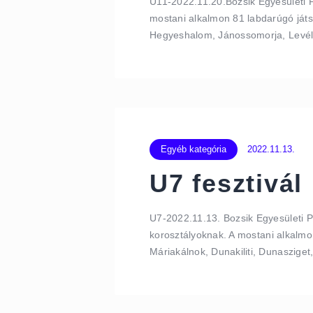
U11-2022.11.20.Bozsik Egyesületi 
mostani alkalmon 81 labdarúgó játsz
Hegyeshalom, Jánossomorja, Levél
Egyéb kategória
2022.11.13.
U7 fesztivál
U7-2022.11.13. Bozsik Egyesületi P
korosztályoknak. A mostani alkalmo
Máriakálnok, Dunakiliti, Dunaszig