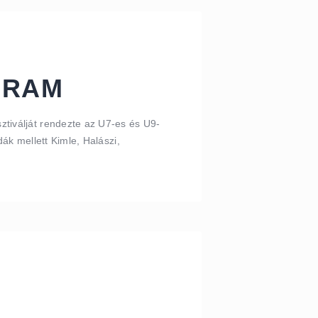
GRAM
iválját rendezte az U7-es és U9-
k mellett Kimle, Halászi,