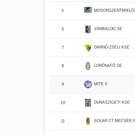
MOSONSZENTMIKLÓSI
5
VÁRBALOG SE
6
DARNÓ-ZSELI KSE
7
ÚJRÓNAFŐ SE
8
MITE II.
9
DUNASZIGETI KSE
10
SOLAR CT MECSÉR II
11