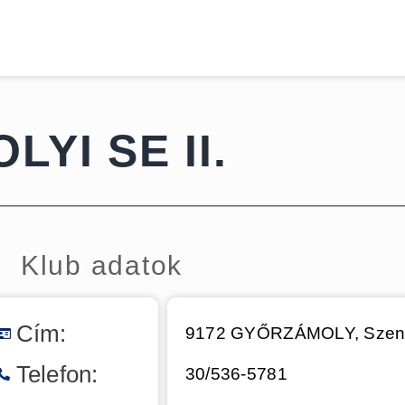
Kezdőoldal
Hírek
MITE
Csapatok
Dokumentumok
YI SE II.
Galéria
Kapcsolat
Klub adatok
Cím:
9172 GYŐRZÁMOLY, Szent 
Telefon:
30/536-5781