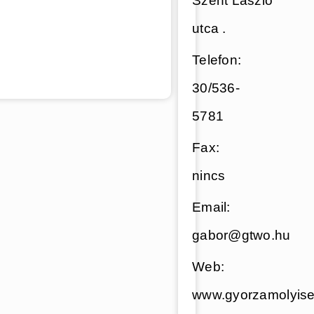
Szent László
utca .
Telefon:
30/536-
5781
Fax:
nincs
Email:
gabor@gtwo.hu
Web:
www.gyorzamolyise