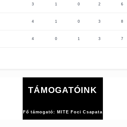
3
1
0
2
6
4
1
0
3
8
4
0
1
3
7
TÁMOGATÓINK
Fő támogató: MITE Foci Csapata