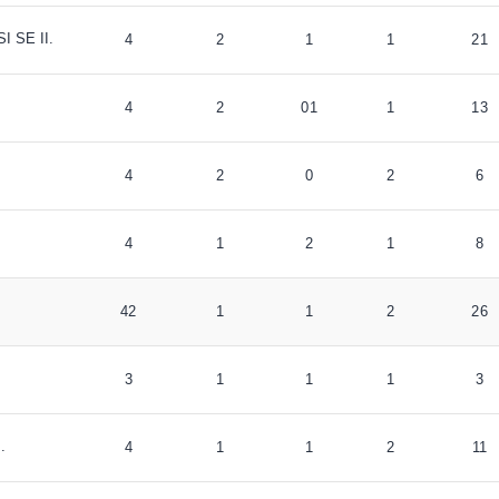
 SE II.
4
2
1
1
21
4
2
01
1
13
4
2
0
2
6
4
1
2
1
8
42
1
1
2
26
3
1
1
1
3
.
4
1
1
2
11