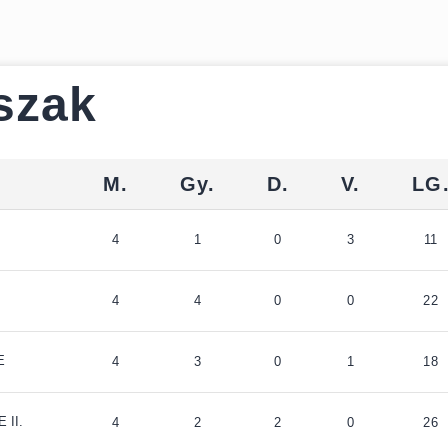
Észak
M.
Gy.
D.
V.
LG
4
1
0
3
11
4
4
0
0
22
E
4
3
0
1
18
 II.
4
2
2
0
26