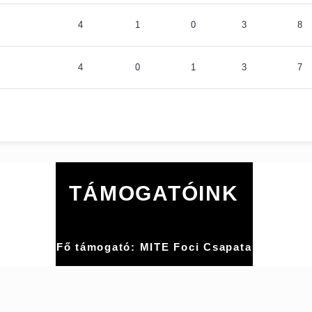
4
1
0
3
8
4
0
1
3
7
TÁMOGATÓINK
Fő támogató: MITE Foci Csapata