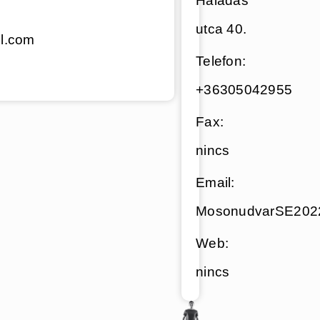
Haladas
utca 40.
l.com
Telefon:
+36305042955
Fax:
nincs
Email:
MosonudvarSE202
Web:
nincs