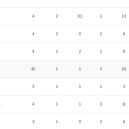
4
2
01
1
13
4
2
0
2
6
4
1
2
1
8
42
1
1
2
26
3
1
1
1
3
.
4
1
1
2
11
3
1
0
2
6