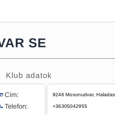
Kezdőoldal
Hírek
MITE
Csapatok
Dokumentumok
VAR SE
Galéria
Kapcsolat
Klub adatok
Cím:
9246 Mosonudvar, Haladas 
Telefon:
+36305042955