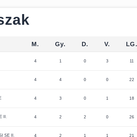
Észak
M.
Gy.
D.
V.
LG
4
1
0
3
11
4
4
0
0
22
E
4
3
0
1
18
 II.
4
2
2
0
26
 SE II.
4
2
1
1
21