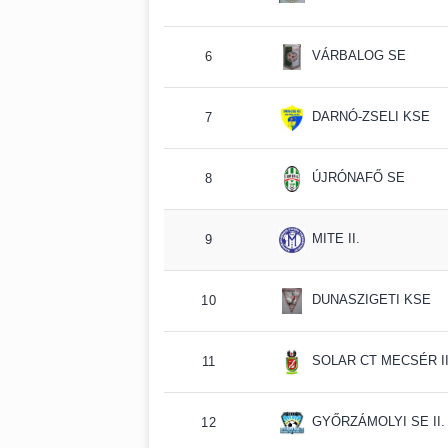
VÁRBALOG SE
6
DARNÓ-ZSELI KSE
7
ÚJRÓNAFŐ SE
8
MITE II.
9
DUNASZIGETI KSE
10
SOLAR CT MECSÉR II
11
GYŐRZÁMOLYI SE II.
12