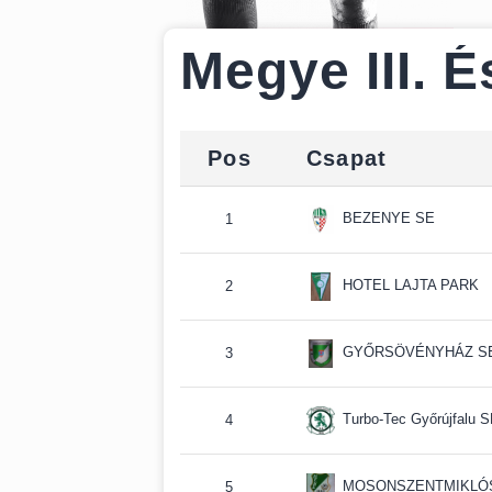
Megye III. 
Pos
Csapat
BEZENYE SE
1
HOTEL LAJTA PARK
2
GYŐRSÖVÉNYHÁZ S
3
Turbo-Tec Győrújfalu SE
4
MOSONSZENTMIKLÓSI
5