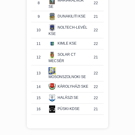
MÁRIAKÁLNOK
8
22
7
8
7
SE
DUNAKILITI KSE
9
21
8
4
9
NOLTECH-LEVÉL
10
22
8
3
11
KSE
KIMLE KSE
11
22
8
3
11
SOLAR CT
12
21
6
7
8
MECSÉR
13
22
7
3
12
MOSONSZOLNOKI SE
KÁROLYHÁZI SKE
14
22
6
1
15
HALÁSZI SE
15
22
3
4
15
PÜSKI-KDSE
16
21
0
0
21