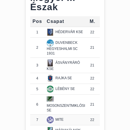
Észak
Pos
Csapat
M.
Gy.
D.
V.
HÉDERVÁR KSE
1
22
16
4
2
DUVENBECK
2
21
14
6
1
HEGYESHALMI SC
1931
ÁSVÁNYRÁRÓ
3
21
15
2
4
KSE
RAJKA SE
4
22
14
4
4
LÉBÉNY SE
5
22
11
5
6
6
21
9
5
7
MOSONSZENTMIKLÓSI
SE
MITE
7
22
9
5
8