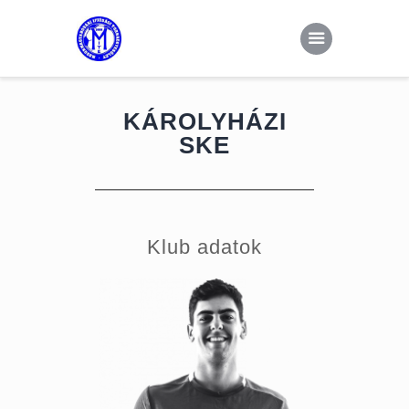
Kezdőoldal
Hírek
MITE
Csapatok
KÁROLYHÁZI
Dokumentumok
SKE
Galéria
Kapcsolat
Klub adatok