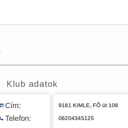
Kezdőoldal
Hírek
MITE
Csapatok
Dokumentumok
E
Galéria
Kapcsolat
Klub adatok
Cím:
9181 KIMLE, FŐ út 108
Telefon:
06204345125