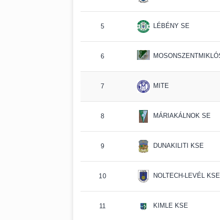
LÉBÉNY SE
5
MOSONSZENTMIKLÓS
6
MITE
7
MÁRIAKÁLNOK SE
8
DUNAKILITI KSE
9
NOLTECH-LEVÉL KSE
10
KIMLE KSE
11