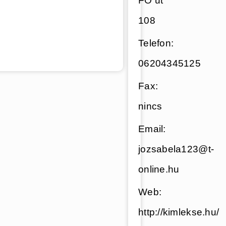
FŐ út
108
Telefon:
06204345125
Fax:
nincs
Email:
jozsabela123@t-
online.hu
Web:
http://kimlekse.hu/