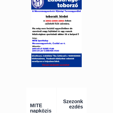
Bejegyzés
Previous
Next Post
navigáció
Post
Szezonk
MITE
ezdés
napközis