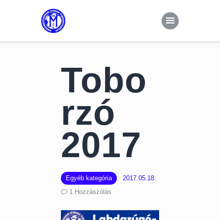
Kezdőoldal
Hírek
MITE
Csapatok
Dokumentumok
Tobo
Galéria
rzó
Kapcsolat
2017
Egyéb kategória
2017.05.18.
1
Hozzászólás