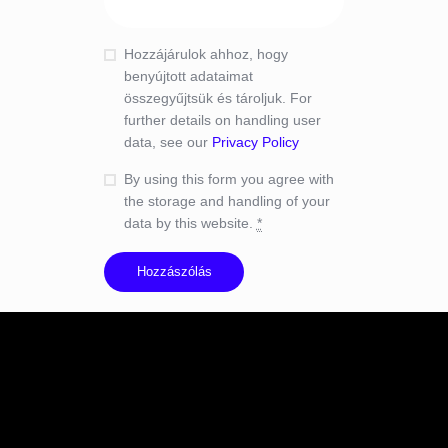
Hozzájárulok ahhoz, hogy
benyújtott adataimat
összegyűjtsük és tároljuk. For
further details on handling user
data, see our
Privacy Policy
By using this form you agree with
the storage and handling of your
data by this website.
*